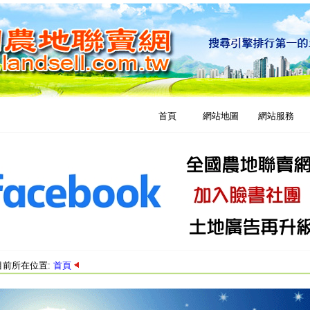
首頁
網站地圖
網站服務
目前所在位置:
首頁