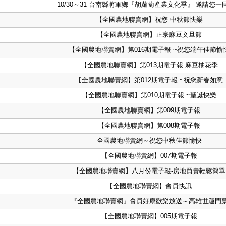
10/30～31 台南縣將軍鄉『胡蘿蔔產業文化季』 邀請您一
【全國農地聯賣網】祝您 中秋節快樂
【全國農地聯賣網】正宗麻豆文旦節
【全國農地聯賣網】第016期電子報 ~祝您端午佳節愉
【全國農地聯賣網】第013期電子報 麻豆柚花季
【全國農地聯賣網】第012期電子報 ~祝您新春如意
【全國農地聯賣網】第010期電子報 ~聖誕快樂
【全國農地聯賣網】第009期電子報
【全國農地聯賣網】第008期電子報
全國農地聯賣網～祝您中秋佳節愉快
【全國農地聯賣網】007期電子報
【全國農地聯賣網】八月份電子報-房地買賣輕鬆簡單
【全國農地聯賣網】會員快訊
『全國農地聯賣網』會員好康歡樂放送～高雄世運門
【全國農地聯賣網】005期電子報