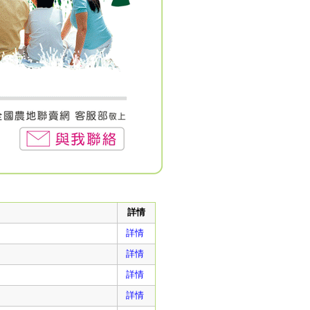
詳情
詳情
詳情
詳情
詳情