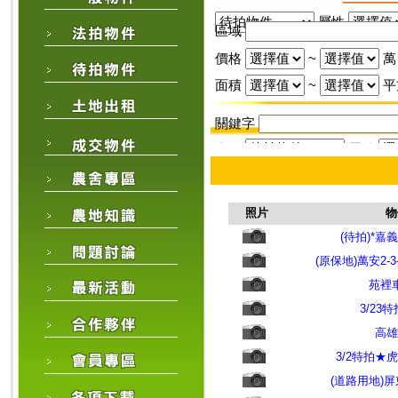
屬性
區域
價格
~
萬
面積
~
平
關鍵字
來源
屬性
區域
價格
~
萬
照片
物
面積
~
(待拍)*
(原保地)萬安2-3
關鍵字
苑裡
3/23
高雄
3/2特拍★
(道路用地)