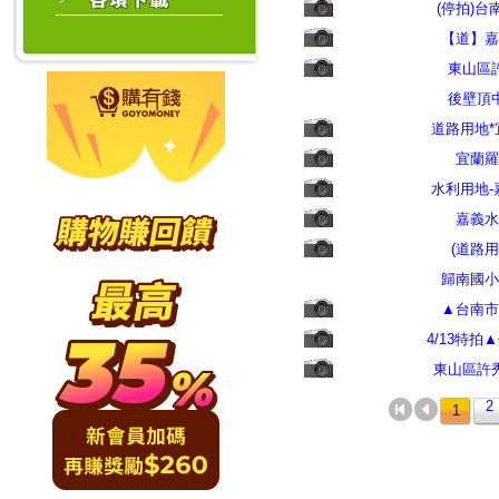
(停拍)
【道】嘉
東山區
後壁頂
道路用地
宜蘭羅
水利用地
嘉義水
(道路
歸南國小
▲台南市
4/13特
東山區許
2
1