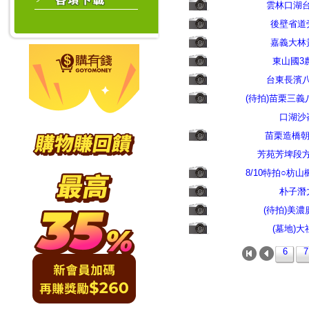
雲林口湖
後壁省道
嘉義大林
東山國3
台東長濱
(待拍)苗栗三
口湖沙
苗栗造橋
芳苑芳埤段
8/10特拍○枋
朴子潛
(待拍)美
(墓地)
6
7