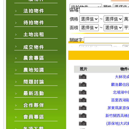
屬性
區域
價格
~
萬
面積
~
平
關鍵字
來源
屬性
區域
價格
~
萬
照片
物件
面積
~
大林現
麟洛麟信
關鍵字
北埔湖中
苗栗西湖
屏東瑪家原
新竹關西高橋
(原保地)大