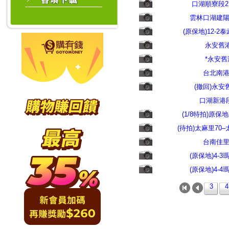
口湖順寮段2
雲林口湖建
(原保地)12-
永安舊
*永安
台北南
(撤回)永
口湖新港
(1/8特拍)原
(待拍)太麻里70
台南佳
(原保地)4-
(原保地)4-
3
4