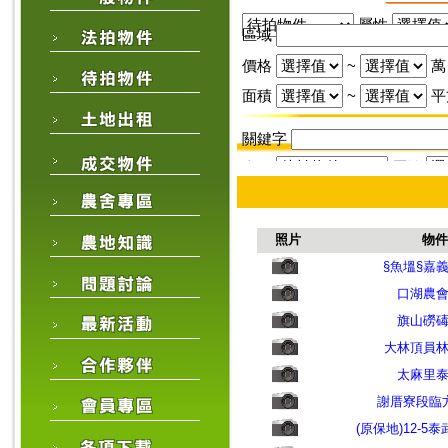
屬性
區域
價格
~
萬
面積
~
平
關鍵字
來源
屬性
區域
價格
~
萬
照片
物件
面積
~
§魚塭§嘉
口湖農
關鍵字
旗山磱
大林頂員
太麻里
謝厝寮段臨
(原保地)12-