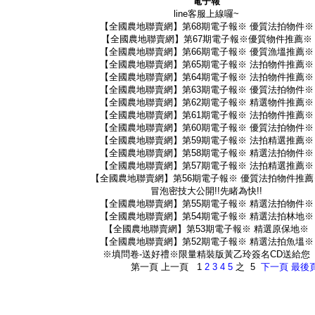
電子報
line客服上線囉~
【全國農地聯賣網】第68期電子報※ 優質法拍物件※
【全國農地聯賣網】第67期電子報※優質物件推薦※
【全國農地聯賣網】第66期電子報※ 優質漁塭推薦※
【全國農地聯賣網】第65期電子報※ 法拍物件推薦※
【全國農地聯賣網】第64期電子報※ 法拍物件推薦※
【全國農地聯賣網】第63期電子報※ 優質法拍物件※
【全國農地聯賣網】第62期電子報※ 精選物件推薦※
【全國農地聯賣網】第61期電子報※ 法拍物件推薦※
【全國農地聯賣網】第60期電子報※ 優質法拍物件※
【全國農地聯賣網】第59期電子報※ 法拍精選推薦※
【全國農地聯賣網】第58期電子報※ 精選法拍物件※
【全國農地聯賣網】第57期電子報※ 法拍精選推薦※
【全國農地聯賣網】第56期電子報※ 優質法拍物件推薦
冒泡密技大公開!!先睹為快!!
【全國農地聯賣網】第55期電子報※ 精選法拍物件※
【全國農地聯賣網】第54期電子報※ 精選法拍林地※
【全國農地聯賣網】第53期電子報※ 精選原保地※
【全國農地聯賣網】第52期電子報※ 精選法拍魚塭※
※填問卷-送好禮※限量精裝版黃乙玲簽名CD送給您
第一頁 上一頁 1
2
3
4
5
之 5
下一頁
最後