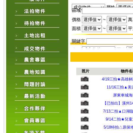
屬性
區域
價格
~
萬
面積
~
平
關鍵字
來源
屬性
區域
價格
~
萬
照片
物件名
面積
~
4/19三拍★高雄
11/16三拍▲
關鍵字
屏東車城海
【已拍出】溪州1
7/13二拍▲口湖
9/14二拍★兒
5/18特拍△原