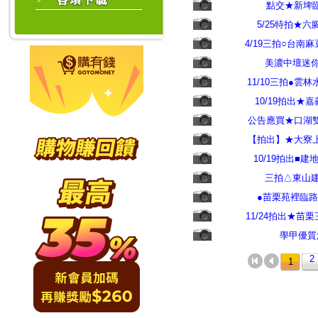
點交★新埤
5/25特拍★
4/19三拍○台南
美濃中壇迷你
11/10三拍●雲
10/19拍出★
公告應買★口湖
【拍出】★大寮
10/19拍出■
三拍△東山建
●苗栗苑裡臨路
11/24拍出★苗
學甲優質
2
1